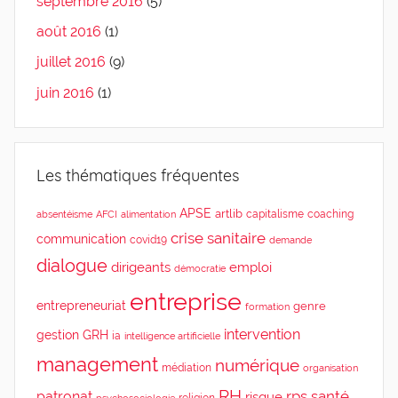
septembre 2016
(5)
août 2016
(1)
juillet 2016
(9)
juin 2016
(1)
Les thématiques fréquentes
APSE
artlib
capitalisme
coaching
absentéisme
AFCI
alimentation
crise sanitaire
communication
covid19
demande
dialogue
dirigeants
emploi
démocratie
entreprise
entrepreneuriat
genre
formation
intervention
gestion
GRH
ia
intelligence artificielle
management
numérique
médiation
organisation
RH
rps
santé
patronat
risque
religion
psychosociologie