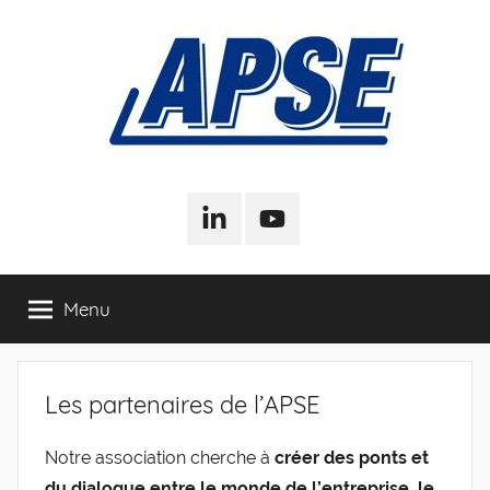
Aller
au
contenu
APSE
Association
Pour
LinkedIn
Youtube
–
la
Sociologie
de
Association
Menu
l'Entreprise
Pour
Les partenaires de l’APSE
la
Notre association cherche à
créer des ponts et
Sociologie
du dialogue entre le monde de l’entreprise, le