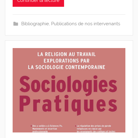
Continuer la lecture
i
s
Bibliographie
,
Publications de nos intervenants