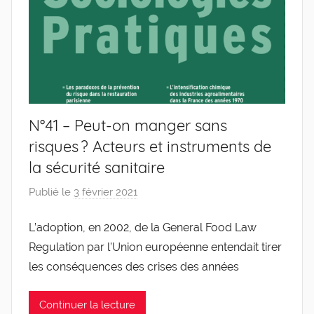
N°41 – Peut-on manger sans
risques ? Acteurs et instruments de
la sécurité sanitaire
Publié le
3 février 2021
p
a
L’adoption, en 2002, de la General Food Law
r
Regulation par l’Union européenne entendait tirer
g
l
les conséquences des crises des années
e
v
Continuer la lecture