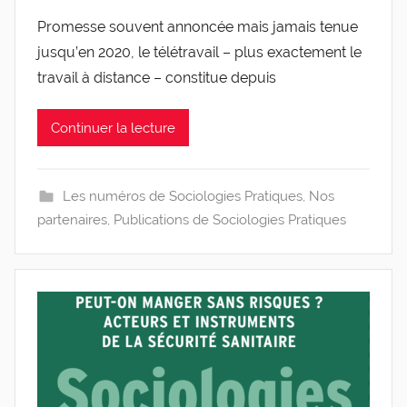
a
Promesse souvent annoncée mais jamais tenue
r
jusqu’en 2020, le télétravail – plus exactement le
g
l
travail à distance – constitue depuis
e
v
Continuer la lecture
i
s
Les numéros de Sociologies Pratiques
,
Nos
partenaires
,
Publications de Sociologies Pratiques