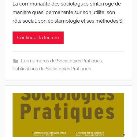
La communauté des sociologues s’interroge de
r
manière quasi permanente sur son utilité, son
g
l
rôle social, son épistémologie et ses méthodes.Si
e
v
Continuer la lecture
i
s
Les numéros de Sociologies Pratiques
,
Publications de Sociologies Pratiques