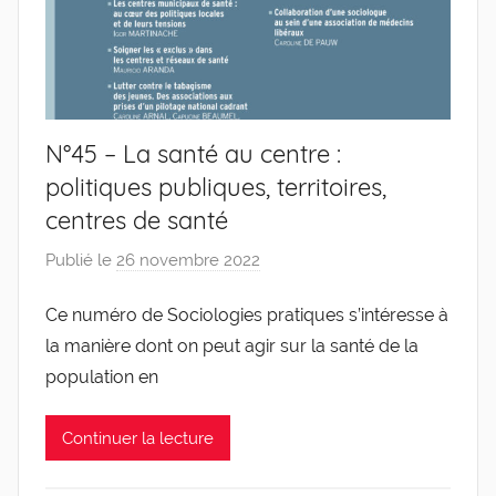
N°45 – La santé au centre :
politiques publiques, territoires,
centres de santé
Publié le
26 novembre 2022
p
a
Ce numéro de Sociologies pratiques s’intéresse à
r
la manière dont on peut agir sur la santé de la
g
l
population en
e
v
Continuer la lecture
i
s