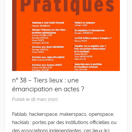
n° 38 – Tiers lieux : une
émancipation en actes ?
Publié le
18 mars 2020
p
a
Fablab, hackerspace, makerspacs, openspace,
r
hacklab : portés par des institutions officielles ou
g
l
des associations indépendantes, ces lieux (ici