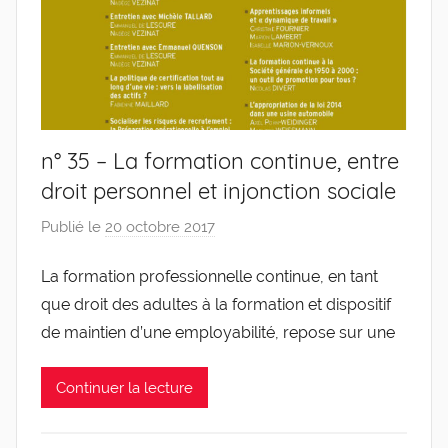
n° 35 – La formation continue, entre
droit personnel et injonction sociale
Publié le
20 octobre 2017
p
a
La formation professionnelle continue, en tant
r
que droit des adultes à la formation et dispositif
g
l
de maintien d’une employabilité, repose sur une
e
v
Continuer la lecture
i
s