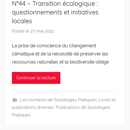
N°44 – Transition écologique :
questionnements et initiatives
locales
Publié le
27 mai 2022
p
a
La prise de conscience du changement
r
climatique et de la nécessité de préserver les
g
l
ressources naturelles et la biodiversité oblige
e
v
Continuer la lecture
i
s
Les numéros de Sociologies Pratiques
,
Livres et
publications diverses
,
Publications de Sociologies
Pratiques