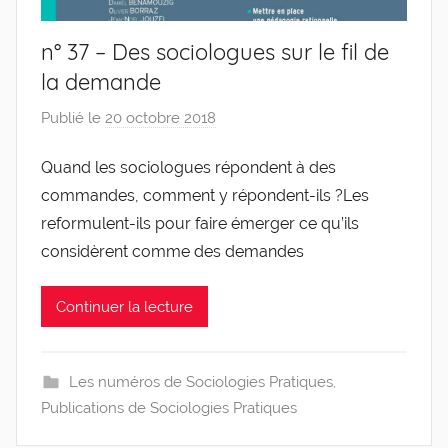
n° 37 – Des sociologues sur le fil de
la demande
Publié le
20 octobre 2018
p
a
Quand les sociologues répondent à des
r
commandes, comment y répondent-ils ?Les
g
l
reformulent-ils pour faire émerger ce qu’ils
e
considèrent comme des demandes
v
i
Continuer la lecture
s
Les numéros de Sociologies Pratiques
,
Publications de Sociologies Pratiques