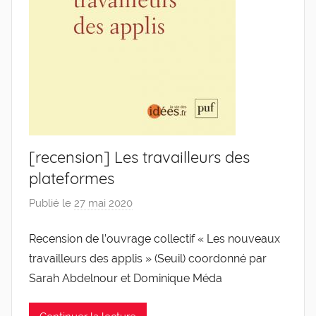
[recension] Les travailleurs des
plateformes
Publié le
27 mai 2020
p
a
Recension de l’ouvrage collectif « Les nouveaux
r
travailleurs des applis » (Seuil) coordonné par
g
l
Sarah Abdelnour et Dominique Méda
e
v