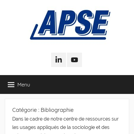
Aller
au
contenu
APSE
Association
Pour
LinkedIn
Youtube
–
la
Sociologie
de
Association
Menu
l'Entreprise
Pour
Catégorie :
Bibliographie
la
Dans le cadre de notre centre de ressources sur
Sociologie
les usages appliqués de la sociologie et des