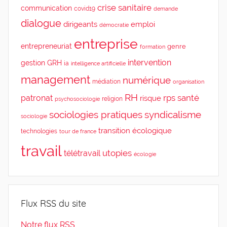
crise sanitaire
communication
covid19
demande
dialogue
dirigeants
emploi
démocratie
entreprise
entrepreneuriat
genre
formation
intervention
gestion
GRH
ia
intelligence artificielle
management
numérique
médiation
organisation
RH
rps
santé
patronat
risque
religion
psychosociologie
sociologies pratiques
syndicalisme
sociologie
transition écologique
technologies
tour de france
travail
utopies
télétravail
écologie
Flux RSS du site
Notre flux RSS