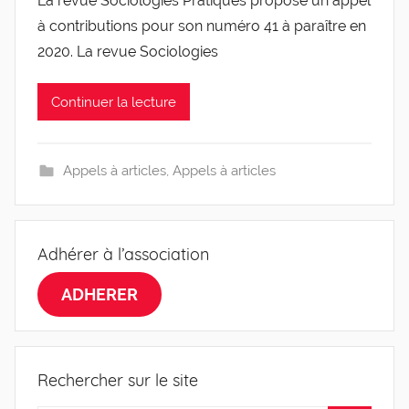
La revue Sociologies Pratiques propose un appel
r
à contributions pour son numéro 41 à paraître en
g
l
2020. La revue Sociologies
e
v
Continuer la lecture
i
s
Appels à articles
,
Appels à articles
Adhérer à l’association
ADHERER
Rechercher sur le site