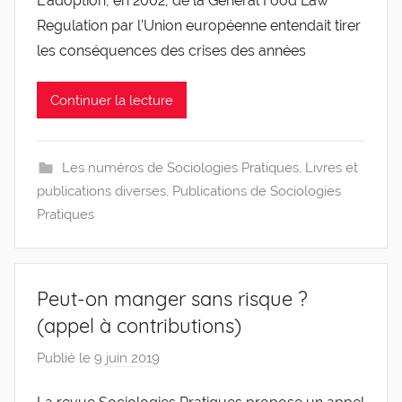
L’adoption, en 2002, de la General Food Law
r
Regulation par l’Union européenne entendait tirer
g
l
les conséquences des crises des années
e
v
Continuer la lecture
i
s
Les numéros de Sociologies Pratiques
,
Livres et
publications diverses
,
Publications de Sociologies
Pratiques
Peut-on manger sans risque ?
(appel à contributions)
Publié le
9 juin 2019
p
a