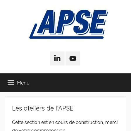
Aller
au
contenu
APSE
Association
Pour
LinkedIn
Youtube
–
la
Sociologie
de
Association
Menu
l'Entreprise
Pour
Les ateliers de l’APSE
la
Cette section est en cours de construction, merci
Sociologie
de votre compréhension.