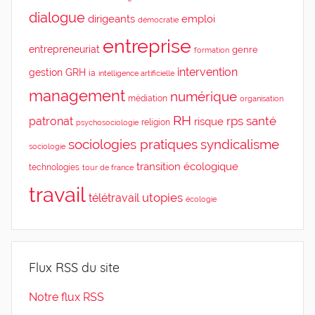
dialogue
dirigeants
emploi
démocratie
entreprise
entrepreneuriat
genre
formation
intervention
gestion
GRH
ia
intelligence artificielle
management
numérique
médiation
organisation
RH
rps
santé
patronat
risque
religion
psychosociologie
sociologies pratiques
syndicalisme
sociologie
transition écologique
technologies
tour de france
travail
utopies
télétravail
écologie
Flux RSS du site
Notre flux RSS