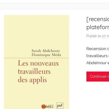
[recensi
platefo
Publié le
27 
Recension d
travailleurs
Abdelnour 
Continuer l