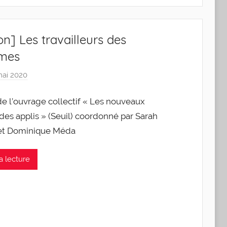
on] Les travailleurs des
rmes
mai 2020
p
a
e l’ouvrage collectif « Les nouveaux
r
g
 des applis » (Seuil) coordonné par Sarah
l
et Dominique Méda
e
v
a lecture
i
s