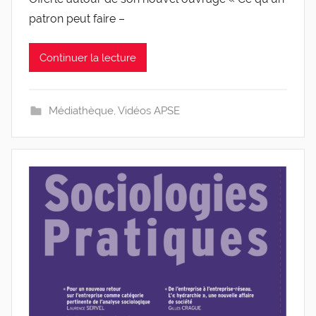
l
patron peut faire –
e
v
Continuer la lecture
i
s
Médiathèque
,
Vidéos APSE