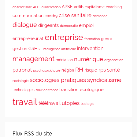
APSE
artlib
capitalisme
coaching
absentéisme
AFCI
alimentation
crise sanitaire
communication
covid19
demande
dialogue
dirigeants
emploi
démocratie
entreprise
entrepreneuriat
genre
formation
intervention
gestion
GRH
ia
intelligence artificielle
management
numérique
médiation
organisation
RH
rps
santé
patronat
risque
religion
psychosociologie
sociologies pratiques
syndicalisme
sociologie
transition écologique
technologies
tour de france
travail
utopies
télétravail
écologie
Flux RSS du site