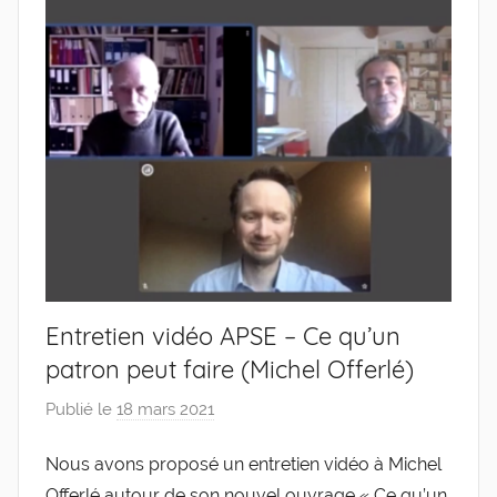
de
l'Entreprise
Entretien vidéo APSE – Ce qu’un
patron peut faire (Michel Offerlé)
Publié le
18 mars 2021
p
a
Nous avons proposé un entretien vidéo à Michel
r
Offerlé autour de son nouvel ouvrage « Ce qu’un
g