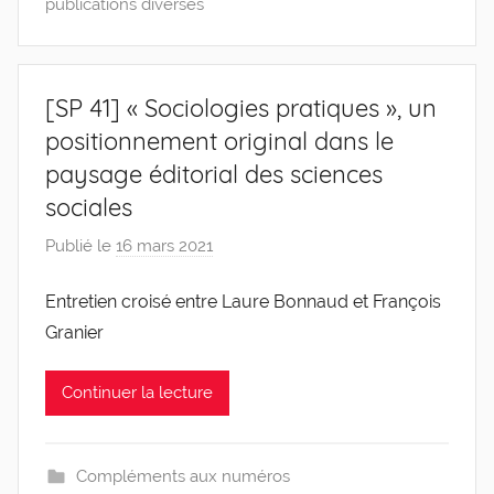
publications diverses
[SP 41] « Sociologies pratiques », un
positionnement original dans le
paysage éditorial des sciences
sociales
Publié le
16 mars 2021
p
a
Entretien croisé entre Laure Bonnaud et François
r
Granier
g
l
e
Continuer la lecture
v
i
s
Compléments aux numéros