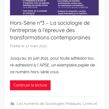
Hors-Série n°3 – La sociologie de
l’entreprise à l’épreuve des
transformations contemporaines
Publié le
17 mars 2021
p
a
Jusqu’au 30 juin 2021, pour toute adhésion (ou
r
ré-adhésion) à l’ APSE, un exemplaire papier de
g
l
ce numéro hors-série vous
e
v
Continuer la lecture
i
s
Les numéros de Sociologies Pratiques
,
Livres et