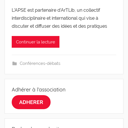
a
L’APSE est partenaire d’ArTLib, un collectif
r
interdisciplinaire et international qui vise à
g
l
discuter et diffuser des idées et des pratiques
e
v
Continuer la lecture
i
s
Conférences-débats
Adhérer à l’association
ADHERER