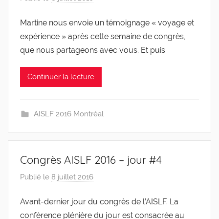
a
Martine nous envoie un témoignage « voyage et
r
expérience » après cette semaine de congrès,
g
l
que nous partageons avec vous. Et puis
e
v
Continuer la lecture
i
s
AISLF 2016 Montréal
Congrès AISLF 2016 – jour #4
Publié le
8 juillet 2016
p
a
Avant-dernier jour du congrès de l’AISLF. La
r
conférence plénière du jour est consacrée au
g