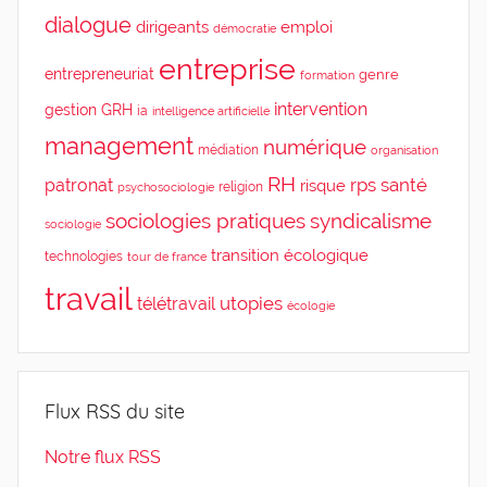
dialogue
dirigeants
emploi
démocratie
entreprise
entrepreneuriat
genre
formation
intervention
gestion
GRH
ia
intelligence artificielle
management
numérique
médiation
organisation
RH
rps
santé
patronat
risque
religion
psychosociologie
sociologies pratiques
syndicalisme
sociologie
transition écologique
technologies
tour de france
travail
utopies
télétravail
écologie
Flux RSS du site
Notre flux RSS