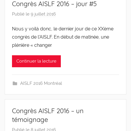
Congrès AISLF 2016 – jour #5
de
Publié le
9 juillet 2016
p
l'Entreprise
a
Nous y voilà donc, le dernier jour de ce XXème
r
congrès de l’AISLF. En début de matinée, une
g
l
plénière « changer
e
v
Continuer la lecture
i
s
AISLF 2016 Montréal
Congrès AISLF 2016 – un
témoignage
Publié le
8 juillet 2016
p