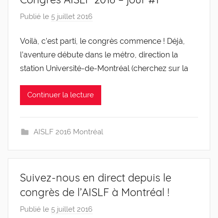
Publié le
5 juillet 2016
p
a
Voilà, c’est parti, le congrès commence ! Déjà,
r
l’aventure débute dans le métro, direction la
g
l
station Université-de-Montréal (cherchez sur la
e
v
Continuer la lecture
i
s
AISLF 2016 Montréal
Suivez-nous en direct depuis le
congrès de l’AISLF à Montréal !
Publié le
5 juillet 2016
p