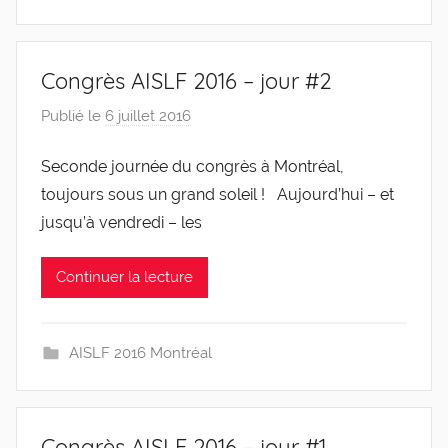
Congrès AISLF 2016 – jour #2
Publié le
6 juillet 2016
p
a
Seconde journée du congrès à Montréal,
r
toujours sous un grand soleil ! Aujourd’hui – et
g
l
jusqu’à vendredi – les
e
v
Continuer la lecture
i
s
AISLF 2016 Montréal
Congrès AISLF 2016 – jour #1