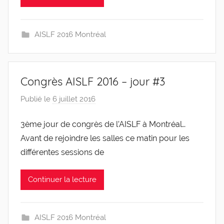
i
s
AISLF 2016 Montréal
Congrès AISLF 2016 – jour #3
Publié le
6 juillet 2016
p
a
3ème jour de congrès de l’AISLF à Montréal…
r
Avant de rejoindre les salles ce matin pour les
g
l
différentes sessions de
e
v
Continuer la lecture
i
s
AISLF 2016 Montréal