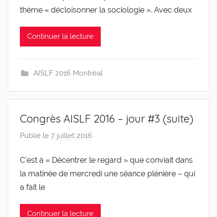
l
thème « décloisonner la sociologie ». Avec deux
e
v
Continuer la lecture
i
s
AISLF 2016 Montréal
Congrès AISLF 2016 – jour #3 (suite)
Publié le
7 juillet 2016
p
a
C’est à « Décentrer le regard » que conviait dans
r
la matinée de mercredi une séance plénière – qui
g
l
a fait le
e
v
Continuer la lecture