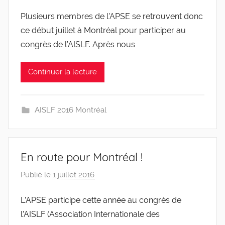
a
Plusieurs membres de l’APSE se retrouvent donc
r
ce début juillet à Montréal pour participer au
g
l
congrès de l’AISLF. Après nous
e
v
Continuer la lecture
i
s
AISLF 2016 Montréal
En route pour Montréal !
Publié le
1 juillet 2016
p
a
L’APSE participe cette année au congrès de
r
l’AISLF (Association Internationale des
g