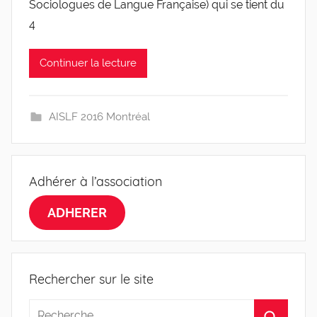
l
Sociologues de Langue Française) qui se tient du
e
4
v
i
Continuer la lecture
s
AISLF 2016 Montréal
Adhérer à l’association
ADHERER
Rechercher sur le site