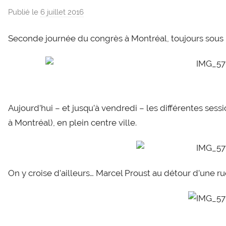
Publié le
6 juillet 2016
p
a
Seconde journée du congrès à Montréal, toujours sous u
r
g
l
e
v
i
Aujourd’hui – et jusqu’à vendredi – les différentes sessio
s
à Montréal), en plein centre ville.
On y croise d’ailleurs… Marcel Proust au détour d’une ru