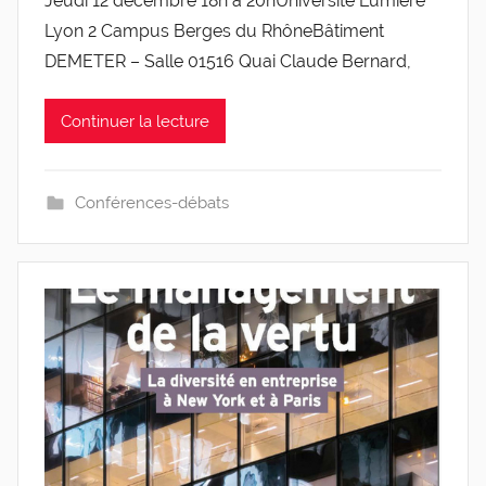
Jeudi 12 décembre 18h à 20hUniversité Lumière
r
Lyon 2 Campus Berges du RhôneBâtiment
g
l
DEMETER – Salle 01516 Quai Claude Bernard,
e
v
Continuer la lecture
i
s
Conférences-débats