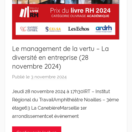
Le management de la vertu – La
diversité en entreprise (28
novembre 2024)
Publié le
3 novembre 2024
p
a
Jeudi 28 novembre 2024 à 17h30IRT – Institut
r
Régional du TravailAmphithéâtre Noailles – 3ème
g
l
étage63 La CanebièreMarseille 1er
e
arrondissementcet évènement
v
i