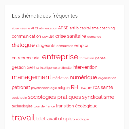
Les thématiques fréquentes
APSE
artlib
capitalisme
coaching
absentéisme
AFCI
alimentation
crise sanitaire
communication
covid19
demande
dialogue
dirigeants
emploi
démocratie
entreprise
entrepreneuriat
genre
formation
intervention
gestion
GRH
ia
intelligence artificielle
management
numérique
médiation
organisation
RH
rps
santé
patronat
risque
religion
psychosociologie
sociologies pratiques
syndicalisme
sociologie
transition écologique
technologies
tour de france
travail
utopies
télétravail
écologie