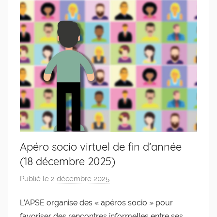
de
l'Entreprise
Apéro socio virtuel de fin d’année
(18 décembre 2025)
Publié le
2 décembre 2025
p
a
L’APSE organise des « apéros socio » pour
r
favoriser des rencontres informelles entre ses
g