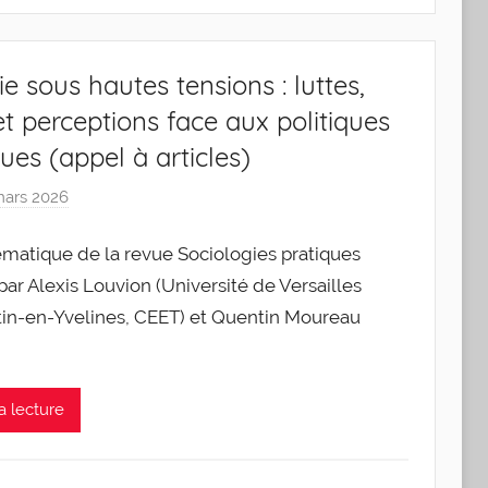
ie sous hautes tensions : luttes,
 et perceptions face aux politiques
ues (appel à articles)
mars 2026
p
a
atique de la revue Sociologies pratiques
r
g
ar Alexis Louvion (Université de Versailles
l
in-en-Yvelines, CEET) et Quentin Moureau
e
v
i
a lecture
s