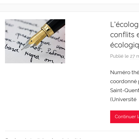
L’écolog
conflits
écologiq
Publié le
27 
Numéro thém
coordonné p
Saint-Quent
(Université
Continuer l