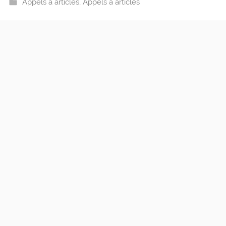
Appels à articles
,
Appels à articles