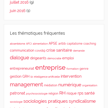
juillet 2016
(9)
juin 2016
(1)
Les thématiques fréquentes
APSE
artlib
capitalisme
coaching
absentéisme
AFCI
alimentation
crise sanitaire
communication
covid19
demande
dialogue
dirigeants
emploi
démocratie
entreprise
entrepreneuriat
genre
formation
intervention
gestion
GRH
ia
intelligence artificielle
management
numérique
médiation
organisation
RH
rps
santé
patronat
risque
religion
psychosociologie
sociologies pratiques
syndicalisme
sociologie