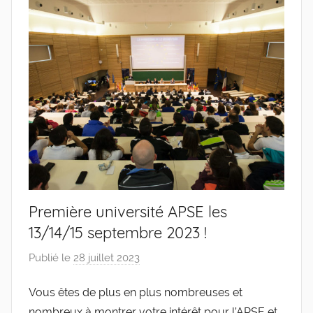
de
l'Entreprise
Première université APSE les
13/14/15 septembre 2023 !
Publié le
28 juillet 2023
p
a
Vous êtes de plus en plus nombreuses et
r
nombreux à montrer votre intérêt pour l’APSE et
g