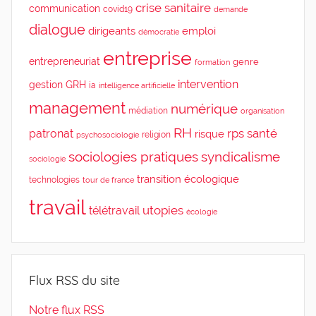
crise sanitaire
communication
covid19
demande
dialogue
dirigeants
emploi
démocratie
entreprise
entrepreneuriat
genre
formation
intervention
gestion
GRH
ia
intelligence artificielle
management
numérique
médiation
organisation
RH
rps
santé
patronat
risque
religion
psychosociologie
sociologies pratiques
syndicalisme
sociologie
transition écologique
technologies
tour de france
travail
utopies
télétravail
écologie
Flux RSS du site
Notre flux RSS