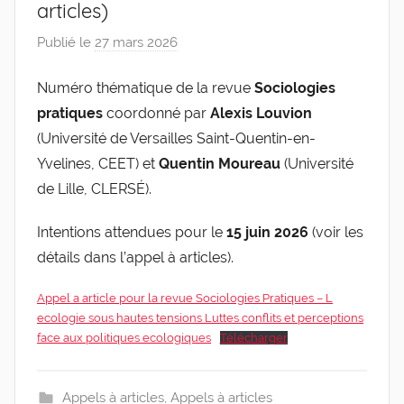
articles)
de
Publié le
27 mars 2026
p
l'Entreprise
a
Numéro thématique de la revue
Sociologies
r
pratiques
coordonné par
Alexis Louvion
g
l
(Université de Versailles Saint-Quentin-en-
e
Yvelines, CEET) et
Quentin Moureau
(Université
v
de Lille, CLERSÉ).
i
s
Intentions attendues pour le
15 juin 2026
(voir les
détails dans l’appel à articles).
Appel a article pour la revue Sociologies Pratiques – L
ecologie sous hautes tensions Luttes conflits et perceptions
face aux politiques ecologiques
Télécharger
Appels à articles
,
Appels à articles