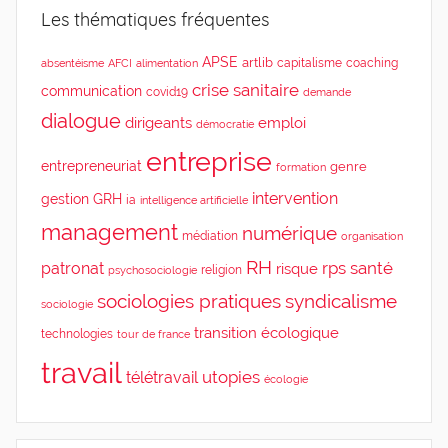
Les thématiques fréquentes
APSE
artlib
capitalisme
coaching
absentéisme
AFCI
alimentation
crise sanitaire
communication
covid19
demande
dialogue
dirigeants
emploi
démocratie
entreprise
entrepreneuriat
genre
formation
intervention
gestion
GRH
ia
intelligence artificielle
management
numérique
médiation
organisation
RH
rps
santé
patronat
risque
religion
psychosociologie
sociologies pratiques
syndicalisme
sociologie
transition écologique
technologies
tour de france
travail
utopies
télétravail
écologie