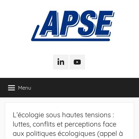
Aller
au
contenu
APSE
Association
Pour
LinkedIn
Youtube
–
la
Sociologie
de
Association
Menu
l'Entreprise
Pour
L’écologie sous hautes tensions :
la
luttes, conflits et perceptions face
Sociologie
aux politiques écologiques (appel à