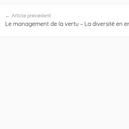
Navigation
Article précédent
de
Le management de la vertu – La diversité en e
l’article