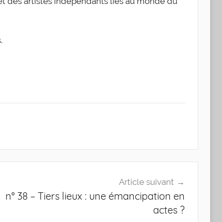
s et des artistes indépendants liés au monde du
.
Article suivant
n° 38 – Tiers lieux : une émancipation en
actes ?