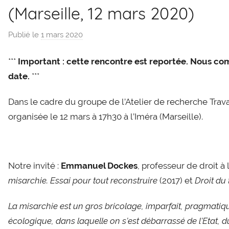
(Marseille, 12 mars 2020)
Publié le
1 mars 2020
p
a
***
Important : cette rencontre est reportée. Nous c
r
g
date.
***
l
Dans le cadre du groupe de l’Atelier de recherche Travai
e
v
organisée le 12 mars à 17h30 à l’Iméra (Marseille).
i
s
Notre invité :
Emmanuel Dockes
, professeur de droit à
misarchie. Essai pour tout reconstruire
(2017) et
Droit du 
La misarchie est un gros bricolage, imparfait, pragmatiq
écologique, dans laquelle on s’est débarrassé de l’Etat, 