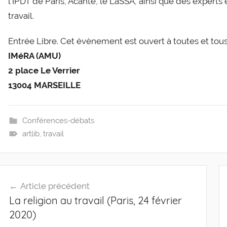
l’IPDT de Paris, Acante, le LaSSA, ainsi que des expert
travail.
Entrée Libre. Cet évènement est ouvert à toutes et tous
IMéRA (AMU)
2 place Le Verrier
13004 MARSEILLE
Conférences-débats
artlib
,
travail
Navigation
Article précédent
de
La religion au travail (Paris, 24 février
l’article
2020)