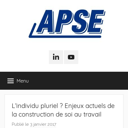
Aller
au
contenu
APSE
Association
Pour
LinkedIn
Youtube
–
la
Sociologie
de
Association
Menu
l'Entreprise
Pour
L’individu pluriel ? Enjeux actuels de
la
la construction de soi au travail
Sociologie
Publié le
3 janvier 2017
p