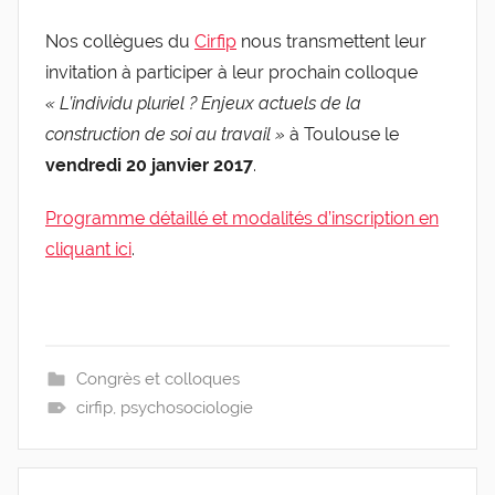
a
de
Nos collègues du
Cirfip
nous transmettent leur
r
invitation à participer à leur prochain colloque
g
l'Entreprise
l
« L’individu pluriel ? Enjeux actuels de la
e
construction de soi au travail »
à Toulouse le
v
vendredi 20 janvier 2017
.
i
s
Programme détaillé et modalités d’inscription en
cliquant ici
.
Congrès et colloques
cirfip
,
psychosociologie
Navigation