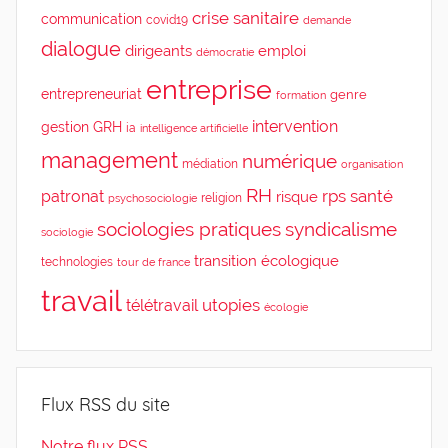
crise sanitaire
communication
covid19
demande
dialogue
dirigeants
emploi
démocratie
entreprise
entrepreneuriat
genre
formation
intervention
gestion
GRH
ia
intelligence artificielle
management
numérique
médiation
organisation
RH
rps
santé
patronat
risque
religion
psychosociologie
sociologies pratiques
syndicalisme
sociologie
transition écologique
technologies
tour de france
travail
utopies
télétravail
écologie
Flux RSS du site
Notre flux RSS