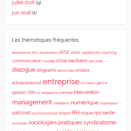
juillet 2016
(9)
juin 2016
(1)
Les thématiques fréquentes
APSE
artlib
capitalisme
coaching
absentéisme
AFCI
alimentation
crise sanitaire
communication
covid19
demande
dialogue
dirigeants
emploi
démocratie
entreprise
entrepreneuriat
genre
formation
intervention
gestion
GRH
ia
intelligence artificielle
management
numérique
médiation
organisation
RH
rps
santé
patronat
risque
religion
psychosociologie
sociologies pratiques
syndicalisme
sociologie