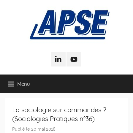
Aller
au
contenu
APSE
Association
Pour
LinkedIn
Youtube
–
la
Sociologie
de
Association
Menu
l'Entreprise
Pour
La sociologie sur commandes ?
la
(Sociologies Pratiques n°36)
Sociologie
Publié le
20 mai 2018
p