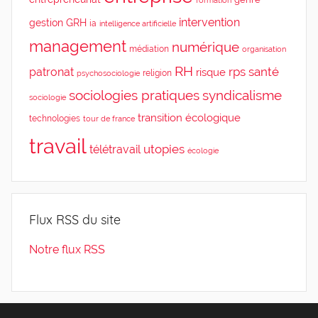
formation
intervention
gestion
GRH
ia
intelligence artificielle
management
numérique
médiation
organisation
RH
rps
santé
patronat
risque
religion
psychosociologie
sociologies pratiques
syndicalisme
sociologie
transition écologique
technologies
tour de france
travail
utopies
télétravail
écologie
Flux RSS du site
Notre flux RSS