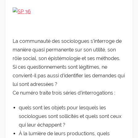
a
de
r
g
l'Entreprise
l
e
La communauté des sociologues s’interroge de
v
manière quasi permanente sur son utilité, son
i
rôle social, son épistémologie et ses méthodes.
s
Si ces questionnements sont légitimes, ne
convient-il pas aussi d’identifier les demandes qui
lui sont adressées ?
Ce numéro traite trois séries d’interrogations :
quels sont les objets pour lesquels les
sociologues sont sollicités et quels sont ceux
qui leur échappent ?
À la lumière de leurs productions, quels