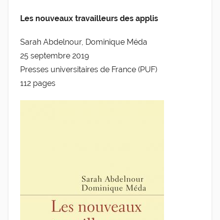
a
de
Les nouveaux travailleurs des applis
r
g
l'Entreprise
Sarah Abdelnour, Dominique Méda
l
25 septembre 2019
e
Presses universitaires de France (PUF)
v
112 pages
i
s