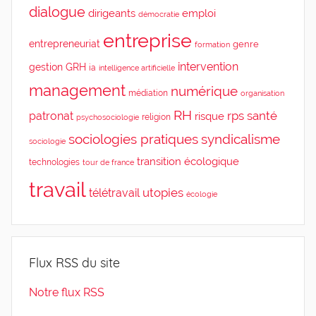
dialogue
dirigeants
emploi
démocratie
entreprise
entrepreneuriat
genre
formation
intervention
gestion
GRH
ia
intelligence artificielle
management
numérique
médiation
organisation
RH
rps
santé
patronat
risque
religion
psychosociologie
sociologies pratiques
syndicalisme
sociologie
transition écologique
technologies
tour de france
travail
utopies
télétravail
écologie
Flux RSS du site
Notre flux RSS