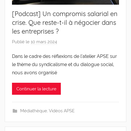
[Podcast] Un compromis salarial en
crise. Que reste-t-il à négocier dans
les entreprises ?
Publié le
10 mars 2024
p
a
Dans le cadre des réflexions de l’atelier APSE sur
r
le thème du syndicalisme et du dialogue social,
g
l
nous avons organisé
e
v
Continuer la lecture
i
s
Médiathèque
,
Vidéos APSE