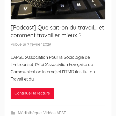
[Podcast] Que sait-on du travail… et
comment travailler mieux ?
Publié le
7 février 2025
p
a
L’APSE (Association Pour la Sociologie de
r
l’Entreprise), l’Afci (Association Française de
g
l
Communication Interne) et l’ITMD (Institut du
e
Travail et du
v
i
Continuer la lecture
s
Médiathèque
,
Vidéos APSE