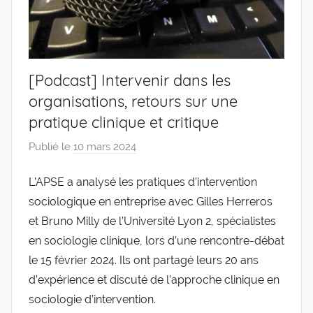
[Podcast] Intervenir dans les
organisations, retours sur une
pratique clinique et critique
Publié le
10 mars 2024
p
a
L’APSE a analysé les pratiques d’intervention
r
sociologique en entreprise avec Gilles Herreros
g
l
et Bruno Milly de l’Université Lyon 2, spécialistes
e
en sociologie clinique, lors d’une rencontre-débat
v
le 15 février 2024. Ils ont partagé leurs 20 ans
i
d’expérience et discuté de l’approche clinique en
s
sociologie d’intervention.