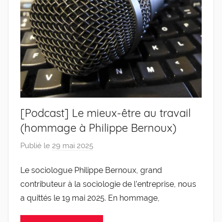
[Podcast] Le mieux-être au travail
(hommage à Philippe Bernoux)
Publié le
29 mai 2025
p
a
Le sociologue Philippe Bernoux, grand
r
contributeur à la sociologie de l’entreprise, nous
g
l
a quittés le 19 mai 2025. En hommage,
e