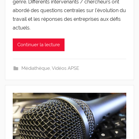
genre. Différents intervenants / chercheurs ont
s
abordé des questions centrales sur l’évolution du
travail et les réponses des entreprises aux défis
actuels.
Continuer la lecture
Médiathèque
,
Vidéos APSE