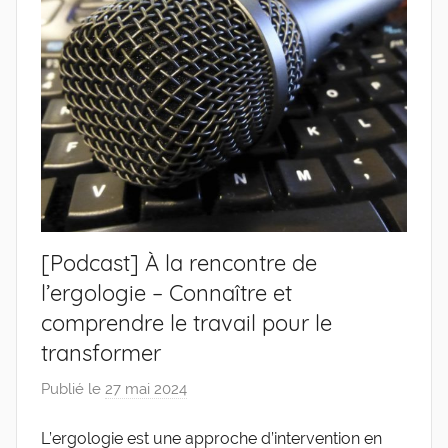
[Podcast] À la rencontre de
l’ergologie – Connaître et
comprendre le travail pour le
transformer
Publié le
27 mai 2024
p
a
L’ergologie est une approche d’intervention en
r