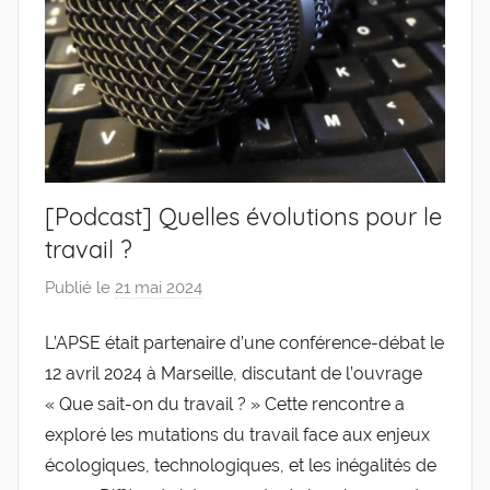
[Podcast] Quelles évolutions pour le
travail ?
Publié le
21 mai 2024
p
a
L’APSE était partenaire d’une conférence-débat le
r
12 avril 2024 à Marseille, discutant de l’ouvrage
g
l
« Que sait-on du travail ? » Cette rencontre a
e
exploré les mutations du travail face aux enjeux
v
écologiques, technologiques, et les inégalités de
i