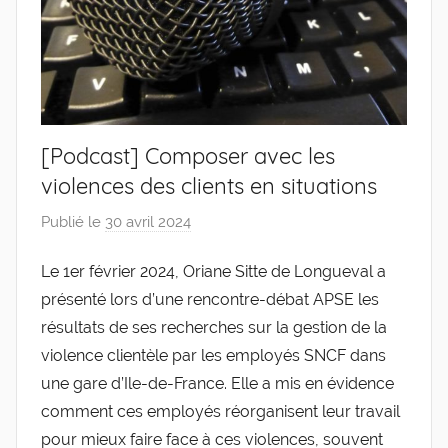
[Podcast] Composer avec les
violences des clients en situations
Publié le
30 avril 2024
p
a
Le 1er février 2024, Oriane Sitte de Longueval a
r
présenté lors d’une rencontre-débat APSE les
g
l
résultats de ses recherches sur la gestion de la
e
violence clientèle par les employés SNCF dans
v
une gare d’Ile-de-France. Elle a mis en évidence
i
comment ces employés réorganisent leur travail
s
pour mieux faire face à ces violences, souvent