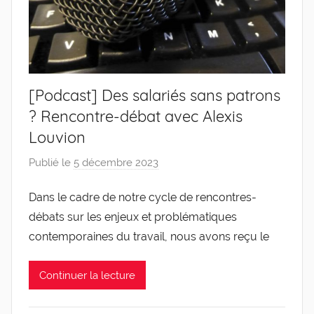
[Podcast] Des salariés sans patrons
? Rencontre-débat avec Alexis
Louvion
Publié le
5 décembre 2023
p
a
Dans le cadre de notre cycle de rencontres-
r
débats sur les enjeux et problématiques
g
l
contemporaines du travail, nous avons reçu le
e
v
Continuer la lecture
i
s