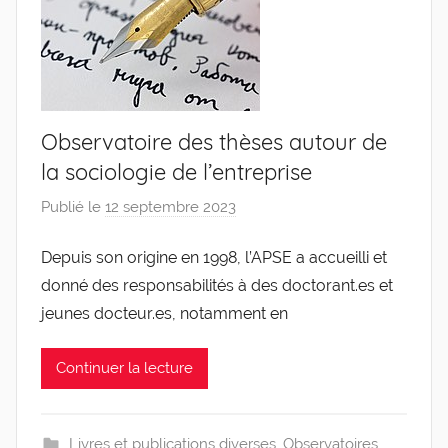
Observatoire des thèses autour de
la sociologie de l’entreprise
Publié le
12 septembre 2023
p
a
Depuis son origine en 1998, l’APSE a accueilli et
r
donné des responsabilités à des doctorant.es et
g
l
jeunes docteur.es, notamment en
e
v
Continuer la lecture
i
s
Livres et publications diverses
,
Observatoires