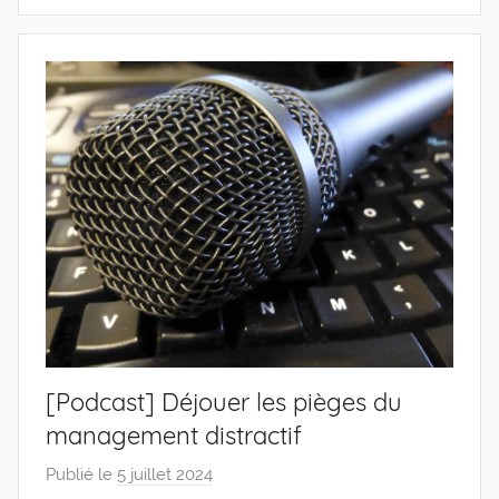
[Podcast] Déjouer les pièges du
management distractif
Publié le
5 juillet 2024
p