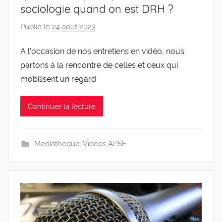
sociologie quand on est DRH ?
Publié le
24 août 2023
p
a
A l’occasion de nos entretiens en vidéo, nous
r
partons à la rencontre de celles et ceux qui
g
l
mobilisent un regard
e
v
Continuer la lecture
i
s
Médiathèque
,
Vidéos APSE