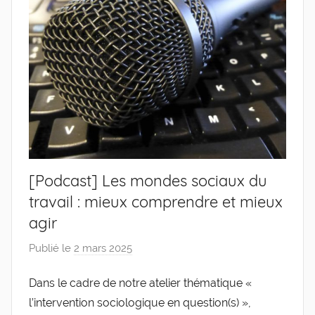
[Podcast] Les mondes sociaux du
travail : mieux comprendre et mieux
agir
Publié le
2 mars 2025
p
a
Dans le cadre de notre atelier thématique «
r
l’intervention sociologique en question(s) »,
g