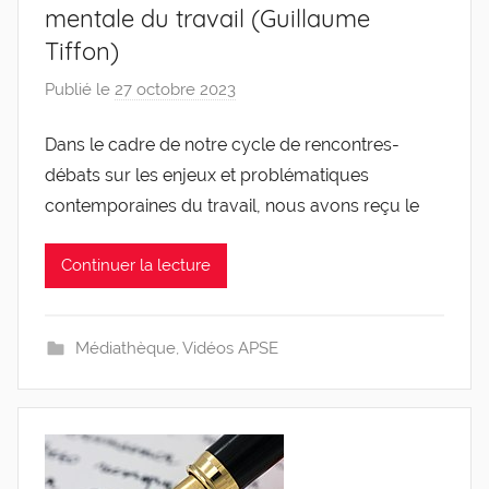
mentale du travail (Guillaume
Tiffon)
Publié le
27 octobre 2023
p
a
Dans le cadre de notre cycle de rencontres-
r
débats sur les enjeux et problématiques
g
l
contemporaines du travail, nous avons reçu le
e
v
Continuer la lecture
i
s
Médiathèque
,
Vidéos APSE