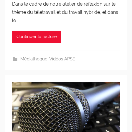
Dans le cadre de notre atelier de réflexion sur le
r
thème du télétravail et du travail hybride, et dans
g
l
le
e
v
Continuer la lecture
i
s
Médiathèque
,
Vidéos APSE