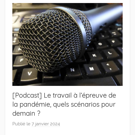
[Podcast] Le travail à l’épreuve de
la pandémie, quels scénarios pour
demain ?
Publié le
7 janvier 2024
p
a