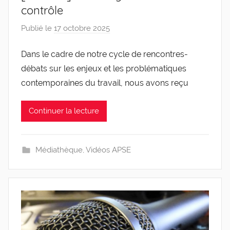
contrôle
Publié le
17 octobre 2025
p
a
Dans le cadre de notre cycle de rencontres-
r
débats sur les enjeux et les problématiques
g
l
contemporaines du travail, nous avons reçu
e
v
Continuer la lecture
i
s
Médiathèque
,
Vidéos APSE