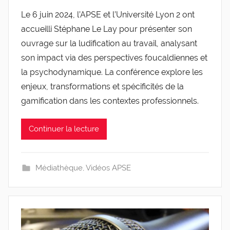
a
Le 6 juin 2024, l’APSE et l’Université Lyon 2 ont
r
accueilli Stéphane Le Lay pour présenter son
g
l
ouvrage sur la ludification au travail, analysant
e
son impact via des perspectives foucaldiennes et
v
la psychodynamique. La conférence explore les
i
enjeux, transformations et spécificités de la
s
gamification dans les contextes professionnels.
Continuer la lecture
Médiathèque
,
Vidéos APSE