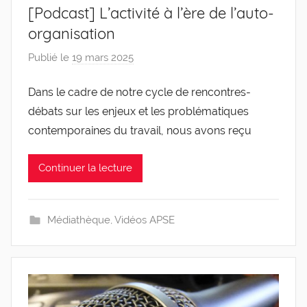
[Podcast] L’activité à l’ère de l’auto-
organisation
Publié le
19 mars 2025
p
a
Dans le cadre de notre cycle de rencontres-
r
débats sur les enjeux et les problématiques
g
l
contemporaines du travail, nous avons reçu
e
v
Continuer la lecture
i
s
Médiathèque
,
Vidéos APSE