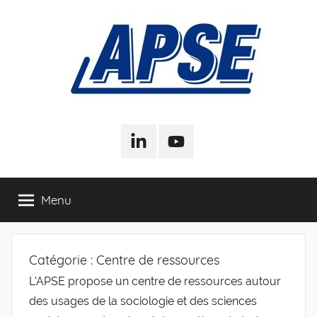
Aller
au
contenu
APSE
Association
Pour
LinkedIn
Youtube
–
la
Sociologie
de
Association
Menu
l'Entreprise
Pour
Catégorie :
Centre de ressources
la
L’APSE propose un centre de ressources autour
Sociologie
des usages de la sociologie et des sciences