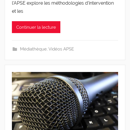
l
l’APSE explore les méthodologies d’intervention
e
et les
v
i
Continuer la lecture
s
Médiathèque
,
Vidéos APSE