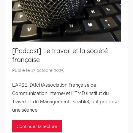
[Podcast] Le travail et la société
française
Publié le
17 octobre 2025
p
a
L’APSE, l’Afci (Association Française de
r
Communication Interne) et l’ITMD (Institut du
g
l
Travail et du Management Durable), ont proposé
e
une séance
v
i
Continuer la lecture
s