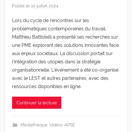
Publié le
10 juillet 2024
p
a
Lors du cycle de rencontres sur les
r
problématiques contemporaines du travail,
g
l
Matthieu Battistelli a présenté ses recherches sur
e
une PME explorant des solutions innovantes face
v
aux enjeux sociétaux. La discussion portait sur
i
l’intégration des utopies dans la stratégie
s
organisationnelle. L’événement a été co-organisé
avec le LEST et autres partenaires, avec des
ressources disponibles en ligne.
Continuer la lecture
Médiathèque
,
Vidéos APSE