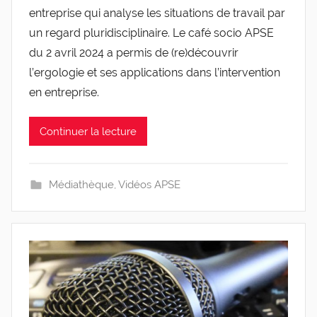
entreprise qui analyse les situations de travail par
g
l
un regard pluridisciplinaire. Le café socio APSE
e
du 2 avril 2024 a permis de (re)découvrir
v
l’ergologie et ses applications dans l’intervention
i
en entreprise.
s
Continuer la lecture
Médiathèque
,
Vidéos APSE