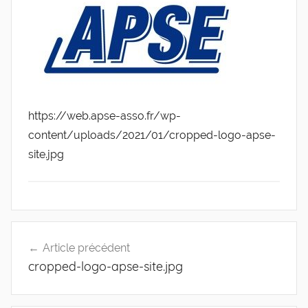
de
l'Entreprise
https://web.apse-asso.fr/wp-
content/uploads/2021/01/cropped-logo-apse-
site.jpg
Navigation
Article précédent
de
cropped-logo-apse-site.jpg
l’article