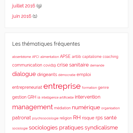
juillet 2016
(9)
juin 2016
(1)
Les thématiques fréquentes
APSE
artlib
capitalisme
coaching
absentéisme
AFCI
alimentation
crise sanitaire
communication
covid19
demande
dialogue
dirigeants
emploi
démocratie
entreprise
entrepreneuriat
genre
formation
intervention
gestion
GRH
ia
intelligence artificielle
management
numérique
médiation
organisation
RH
rps
santé
patronat
risque
religion
psychosociologie
sociologies pratiques
syndicalisme
sociologie