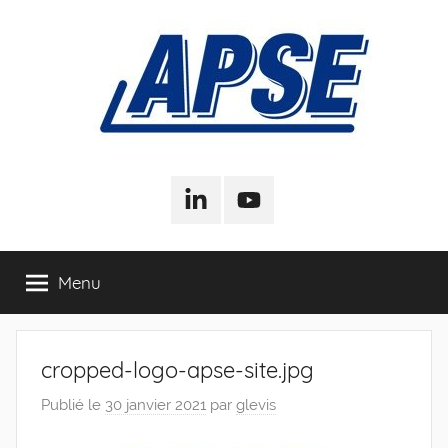
Aller
au
contenu
APSE
Association
Pour
LinkedIn
Youtube
–
la
Sociologie
de
Association
Menu
l'Entreprise
Pour
cropped-logo-apse-site.jpg
la
Publié le
30 janvier 2021
par
glevis
Sociologie