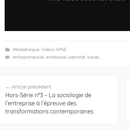
Médiathèque
,
Vidéos APSE
entrepreneuriat
,
entreprise
,
patronat
,
travail
Navigation
Article précédent
de
Hors-Série n°3 – La sociologie de
l’article
l’entreprise à l’épreuve des
transformations contemporaines