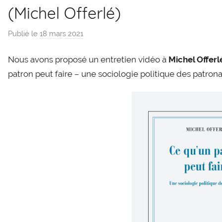
(Michel Offerlé)
Publié le
18 mars 2021
p
a
Nous avons proposé un entretien vidéo à
Michel Offerl
r
g
patron peut faire – une sociologie politique des patronat
l
e
v
i
s