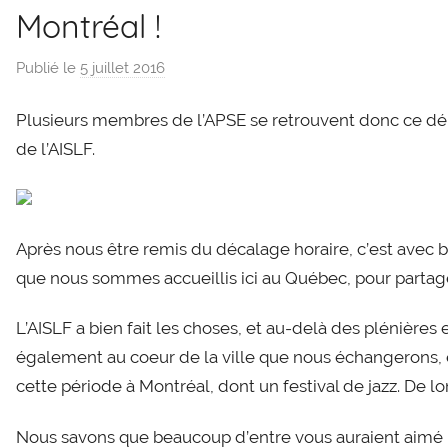
Montréal !
Publié le
5 juillet 2016
p
a
Plusieurs membres de l’APSE se retrouvent donc ce débu
r
g
de l’AISLF.
l
e
v
Après nous être remis du décalage horaire, c’est ave
i
s
que nous sommes accueillis ici au Québec, pour partager
L’AISLF a bien fait les choses, et au-delà des plénières 
également au coeur de la ville que nous échangerons, 
cette période à Montréal, dont un festival de jazz. De 
Nous savons que beaucoup d’entre vous auraient aimé 