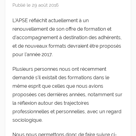
Publié le
29 août 2016
p
de
a
L’APSE réfléchit actuellement à un
r
l'Entreprise
renouvellement de son offre de formation et
g
l
d’accompagnement à destination des adhérents,
e
et de nouveaux formats devraient être proposés
v
pour l’année 2017.
i
s
Plusieurs personnes nous ont récemment
demandé s’il existait des formations dans le
même esprit que celles que nous avions
proposées ces dernières années, notamment sur
la réflexion autour des trajectoires
professionnelles et personnelles, avec un regard
sociologique.
Nous nous permettons donc de faire suivre ci-