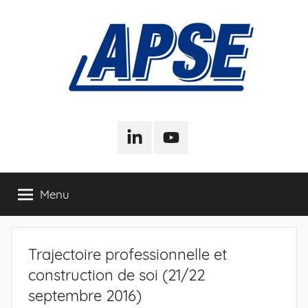
Aller
au
contenu
APSE
Association
Pour
LinkedIn
Youtube
–
la
Sociologie
de
Association
Menu
l'Entreprise
Pour
Trajectoire professionnelle et
la
construction de soi (21/22
Sociologie
septembre 2016)