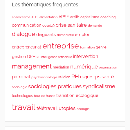
Les thématiques fréquentes
APSE
artlib
capitalisme
coaching
absentéisme
AFCI
alimentation
crise sanitaire
communication
covid19
demande
dialogue
dirigeants
emploi
démocratie
entreprise
entrepreneuriat
genre
formation
intervention
gestion
GRH
ia
intelligence artificielle
management
numérique
médiation
organisation
RH
rps
santé
patronat
risque
religion
psychosociologie
sociologies pratiques
syndicalisme
sociologie
transition écologique
technologies
tour de france
travail
utopies
télétravail
écologie