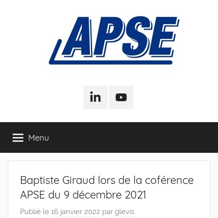
Aller
au
contenu
APSE
Association
Pour
LinkedIn
Youtube
–
la
Sociologie
de
Association
Menu
l'Entreprise
Pour
Baptiste Giraud lors de la coférence
la
APSE du 9 décembre 2021
Sociologie
Publié le
16 janvier 2022
par
glevis