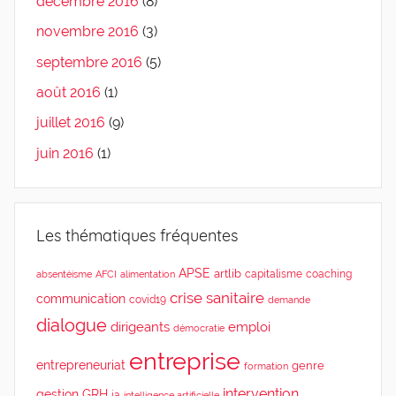
décembre 2016
(8)
novembre 2016
(3)
septembre 2016
(5)
août 2016
(1)
juillet 2016
(9)
juin 2016
(1)
Les thématiques fréquentes
APSE
artlib
capitalisme
coaching
absentéisme
AFCI
alimentation
crise sanitaire
communication
covid19
demande
dialogue
dirigeants
emploi
démocratie
entreprise
entrepreneuriat
genre
formation
intervention
gestion
GRH
ia
intelligence artificielle