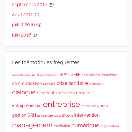
septembre 2016
(5)
août 2016
(1)
juillet 2016
(9)
juin 2016
(1)
Les thématiques fréquentes
APSE
artlib
capitalisme
coaching
absentéisme
AFCI
alimentation
crise sanitaire
communication
covid19
demande
dialogue
dirigeants
emploi
démocratie
entreprise
entrepreneuriat
genre
formation
intervention
gestion
GRH
ia
intelligence artificielle
management
numérique
médiation
organisation